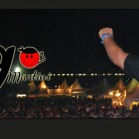
Referenzen
Pics
Discographie
DJ Leistungen
Booking
Links